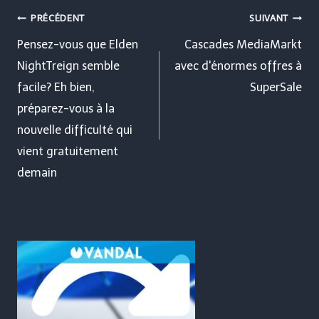
Navigation
PRÉCÉDENT
SUIVANT
de
Pensez-vous que Elden
Cascades MediaMarkt
NightTreign semble
avec d'énormes offres à
l’article
facile? Eh bien,
SuperSale
préparez-vous à la
nouvelle difficulté qui
vient gratuitement
demain