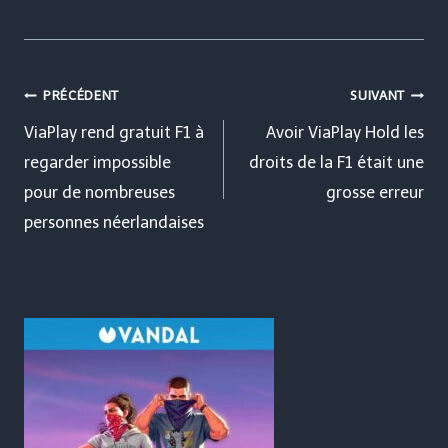
Navigation
PRÉCÉDENT
SUIVANT
de
ViaPlay rend gratuit F1 à
Avoir ViaPlay Hold les
regarder impossible
droits de la F1 était une
l’article
pour de nombreuses
grosse erreur
personnes néerlandaises