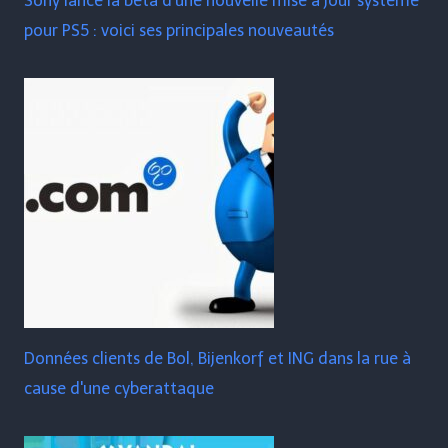
Sony lance la bêta d'une nouvelle mise à jour système
pour PS5 : voici ses principales nouveautés
Données clients de Bol, Bijenkorf et ING dans la rue à
cause d'une cyberattaque