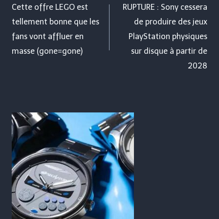
de
Cette offre LEGO est
RUPTURE : Sony cessera
tellement bonne que les
de produire des jeux
l’article
fans vont affluer en
PlayStation physiques
masse (gone=gone)
sur disque à partir de
2028