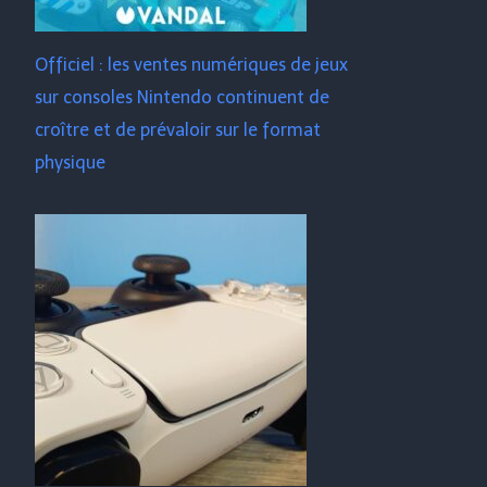
Officiel : les ventes numériques de jeux
sur consoles Nintendo continuent de
croître et de prévaloir sur le format
physique