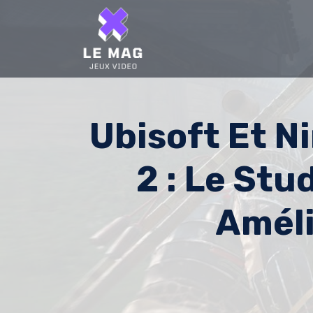
Skip
to
content
Ubisoft Et N
2 : Le Stu
Améli