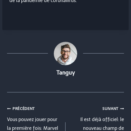
de la pandémie de coronavirus.
Tanguy
Navigation
PRÉCÉDENT
SUIVANT
de
Vous pouvez jouer pour
Il est déjà officiel: le
la première fois: Marvel
nouveau champ de
l’article