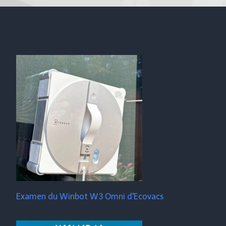
Examen du Winbot W3 Omni d'Ecovacs