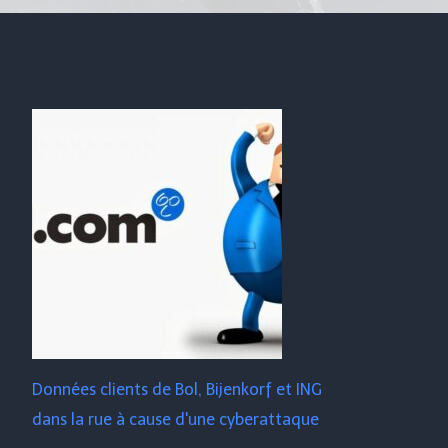
Données clients de Bol, Bijenkorf et ING
dans la rue à cause d'une cyberattaque