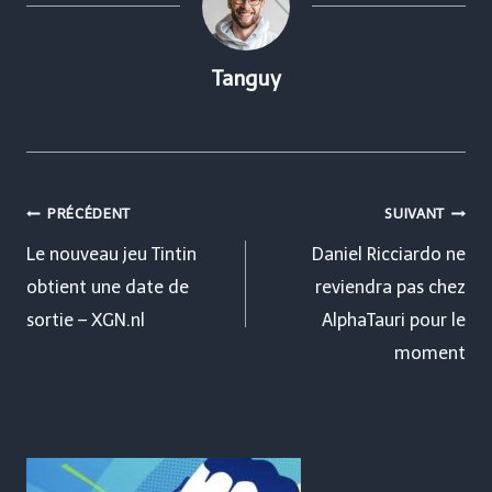
Tanguy
Navigation
PRÉCÉDENT
SUIVANT
de
Le nouveau jeu Tintin
Daniel Ricciardo ne
obtient une date de
reviendra pas chez
l’article
sortie – XGN.nl
AlphaTauri pour le
moment