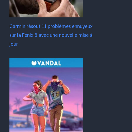
Garmin résout 11 problèmes ennuyeux
sur la Fenix ​​​​8 avec une nouvelle mise à
jour