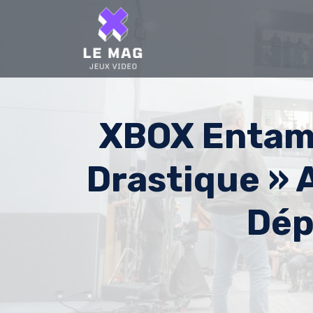
Skip
to
content
XBOX Entame
Drastique » 
Dép