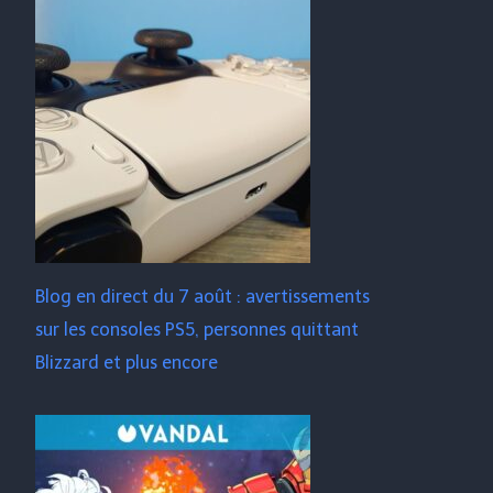
Blog en direct du 7 août : avertissements
sur les consoles PS5, personnes quittant
Blizzard et plus encore