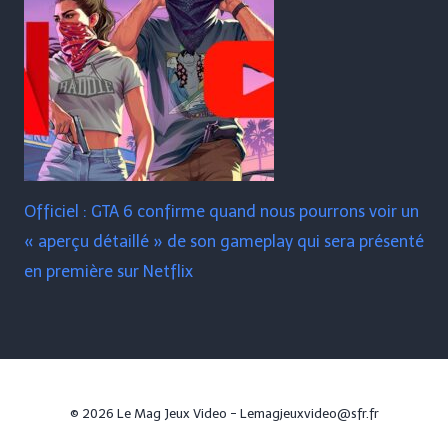
Officiel : GTA 6 confirme quand nous pourrons voir un
« aperçu détaillé » de son gameplay qui sera présenté
en première sur Netflix
© 2026 Le Mag Jeux Video - Lemagjeuxvideo@sfr.fr