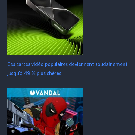
Ces cartes vidéo populaires deviennent soudainement
jusqu'à 49 % plus chères