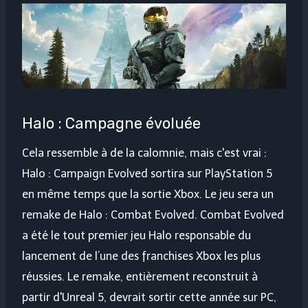
Halo : Campagne évoluée
Cela ressemble à de la calomnie, mais c'est vrai :
Halo : Campaign Evolved sortira sur PlayStation 5
en même temps que la sortie Xbox. Le jeu sera un
remake de Halo : Combat Evolved. Combat Evolved
a été le tout premier jeu Halo responsable du
lancement de l’une des franchises Xbox les plus
réussies. Le remake, entièrement reconstruit à
partir d'Unreal 5, devrait sortir cette année sur PC,