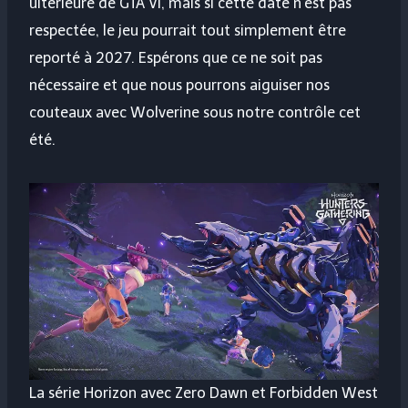
ultérieure de GTA VI, mais si cette date n'est pas
respectée, le jeu pourrait tout simplement être
reporté à 2027. Espérons que ce ne soit pas
nécessaire et que nous pourrons aiguiser nos
couteaux avec Wolverine sous notre contrôle cet
été.
La série Horizon avec Zero Dawn et Forbidden West