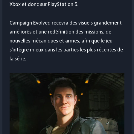
Xbox et donc sur PlayStation 5.
Campaign Evolved recevra des visuels grandement
améliorés et une redéfinition des missions, de
nouvelles mécaniques et armes, afin que le jeu
s'intègre mieux dans les parties les plus récentes de
la série.