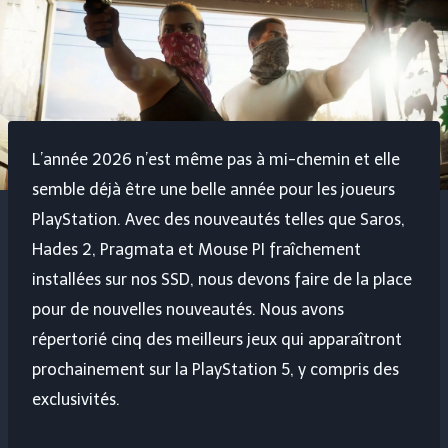
L’année 2026 n’est même pas à mi-chemin et elle
semble déjà être une belle année pour les joueurs
PlayStation. Avec des nouveautés telles que Saros,
Hades 2, Pragmata et Mouse PI fraîchement
installées sur nos SSD, nous devons faire de la place
pour de nouvelles nouveautés. Nous avons
répertorié cinq des meilleurs jeux qui apparaîtront
prochainement sur la PlayStation 5, y compris des
exclusivités.