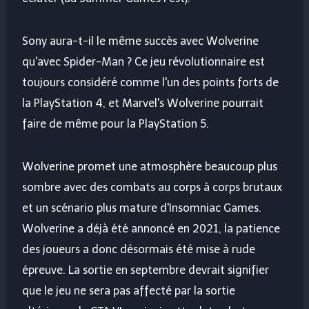
Sony aura-t-il le même succès avec Wolverine
qu'avec Spider-Man ? Ce jeu révolutionnaire est
toujours considéré comme l'un des points forts de
la PlayStation 4, et Marvel's Wolverine pourrait
faire de même pour la PlayStation 5.
Wolverine promet une atmosphère beaucoup plus
sombre avec des combats au corps à corps brutaux
et un scénario plus mature d'Insomniac Games.
Wolverine a déjà été annoncé en 2021, la patience
des joueurs a donc désormais été mise à rude
épreuve. La sortie en septembre devrait signifier
que le jeu ne sera pas affecté par la sortie