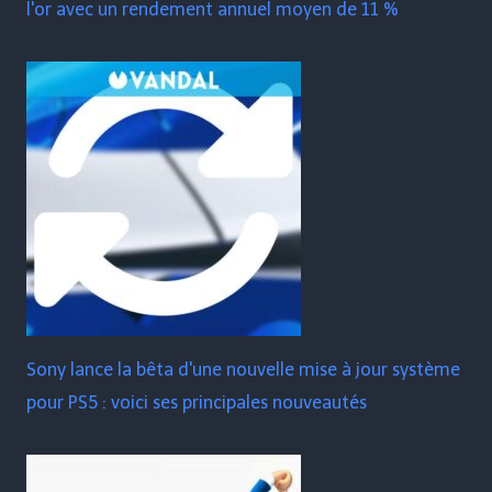
l'or avec un rendement annuel moyen de 11 %
Sony lance la bêta d'une nouvelle mise à jour système
pour PS5 : voici ses principales nouveautés