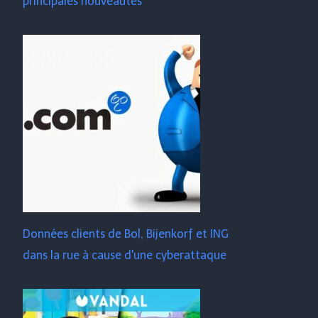
principales nouveautés
Données clients de Bol, Bijenkorf et ING
dans la rue à cause d'une cyberattaque