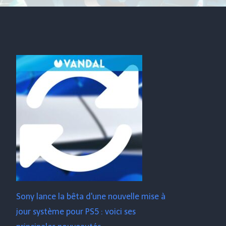
Sony lance la bêta d'une nouvelle mise à
jour système pour PS5 : voici ses