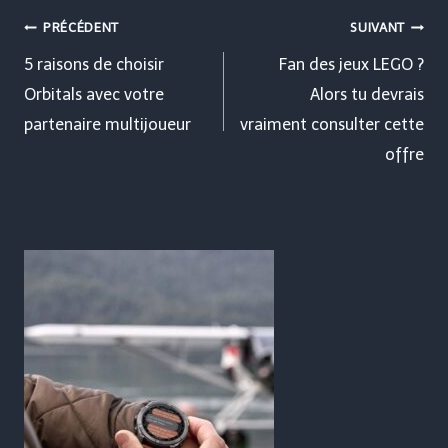
Navigation
PRÉCÉDENT
SUIVANT
de
5 raisons de choisir
Fan des jeux LEGO ?
Orbitals avec votre
Alors tu devrais
l’article
partenaire multijoueur
vraiment consulter cette
offre