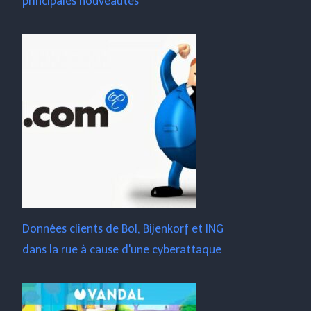
principales nouveautés
Données clients de Bol, Bijenkorf et ING
dans la rue à cause d'une cyberattaque