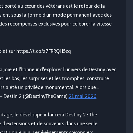
t porté au cœur des vétérans est le retour de la
evient sous la forme d'un mode permanent avec des
t des récompenses exclusives pour célébrer la vitesse
plet sur https://t.co/z7FRRQH5zq
 joie et l'honneur d'explorer l'univers de Destiny avec
t les bas, les surprises et les triomphes, construire
urs a été un privilège monumental. Alors que…
– Destin 2 (@DestinyTheGame)
21 mai 2026
itage, le développeur lancera Destiny 2 : The
e d'extensions et de souvenirs dans une seule
artir du 9 juin. Les événements saisonniers