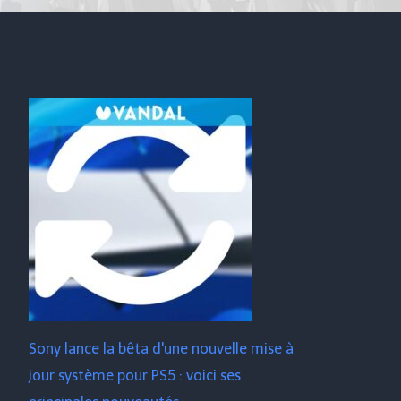
Sony lance la bêta d'une nouvelle mise à
jour système pour PS5 : voici ses