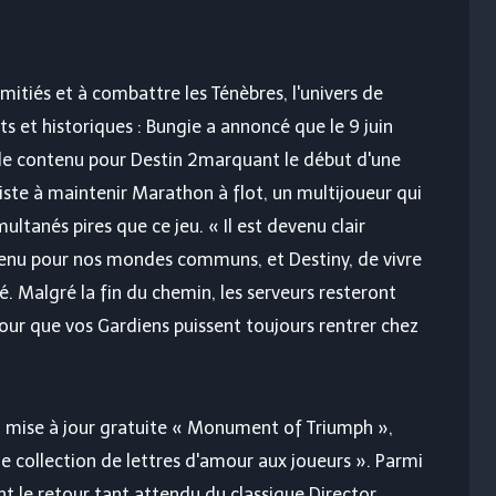
mitiés et à combattre les Ténèbres, l'univers de
 et historiques : Bungie a annoncé que le 9 juin
r de contenu pour
Destin 2
marquant le début d'une
siste à maintenir Marathon à flot, un multijoueur qui
ltanés pires que ce jeu. « Il est devenu clair
venu pour nos mondes communs, et Destiny, de vivre
é. Malgré la fin du chemin, les serveurs resteront
our que vos Gardiens puissent toujours rentrer chez
a mise à jour gratuite « Monument of Triumph »,
 collection de lettres d'amour aux joueurs ». Parmi
nt le retour tant attendu du classique Director