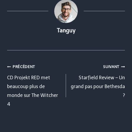
Tanguy
Navigation
PRÉCÉDENT
SUIVANT
de
CD Projekt RED met
Starfield Review – Un
beaucoup plus de
grand pas pour Bethesda
l’article
monde sur The Witcher
?
4