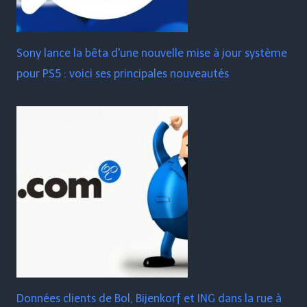
Sony lance la bêta d'une nouvelle mise à jour système
pour PS5 : voici ses principales nouveautés
Données clients de Bol, Bijenkorf et ING dans la rue à