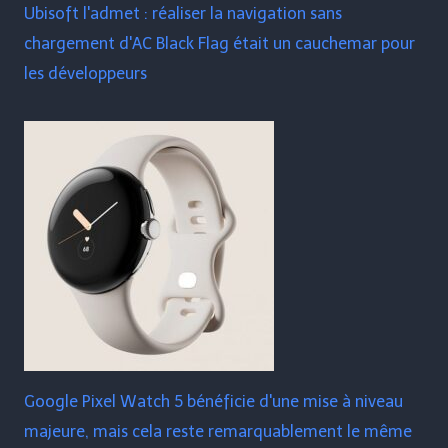
Ubisoft l'admet : réaliser la navigation sans
chargement d'AC Black Flag était un cauchemar pour
les développeurs
Google Pixel Watch 5 bénéficie d'une mise à niveau
majeure, mais cela reste remarquablement le même