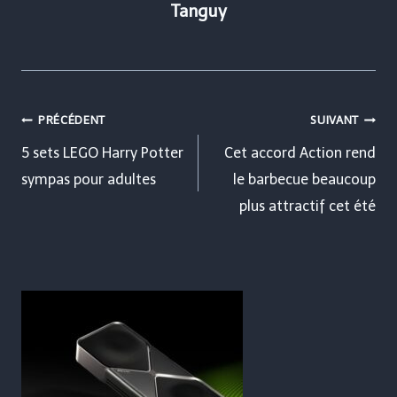
Tanguy
Navigation
PRÉCÉDENT
SUIVANT
de
5 sets LEGO Harry Potter
Cet accord Action rend
sympas pour adultes
le barbecue beaucoup
l’article
plus attractif cet été