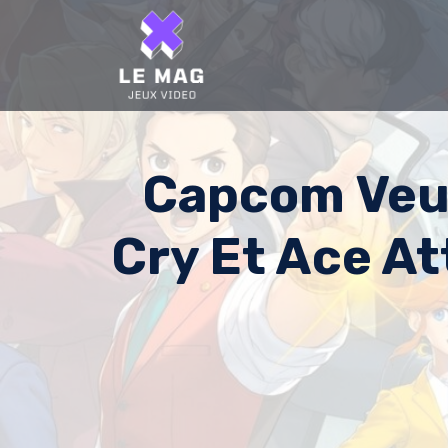
Skip
to
content
Capcom Veut
Cry Et Ace At