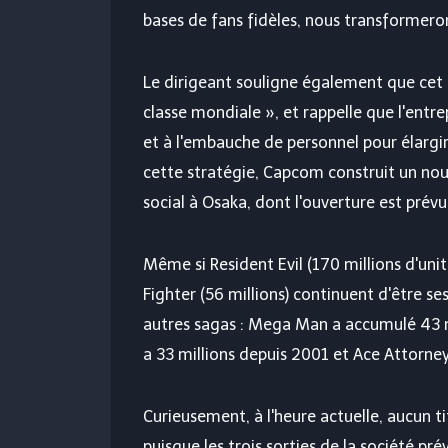
bases de fans fidèles, nous transformeron
Le dirigeant souligne également que cet 
classe mondiale », et rappelle que l'entre
et à l'embauche de personnel pour élargi
cette stratégie, Capcom construit un no
social à Osaka, dont l'ouverture est prév
Même si Resident Evil (170 millions d'uni
Fighter (56 millions) continuent d'être se
autres sagas : Mega Man a accumulé 43 m
a 33 millions depuis 2001 et Ace Attorney
Curieusement, à l'heure actuelle, aucun t
puisque les trois sorties de la société pr