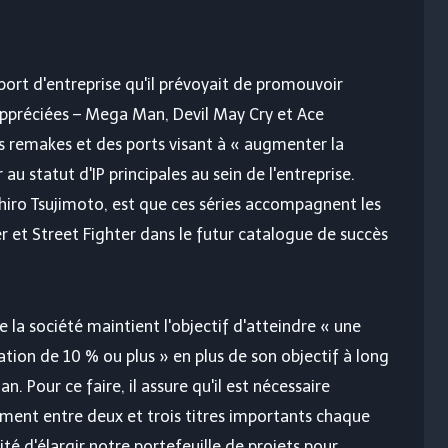
rt d'entreprise qu'il prévoyait de promouvoir
 appréciées – Mega Man, Devil May Cry et Ace
es remakes et des ports visant à « augmenter la
au statut d'IP principales au sein de l'entreprise.
uhiro Tsujimoto, est que ces séries accompagnent les
r et Street Fighter dans le futur catalogue de succès
la société maintient l'objectif d'atteindre « une
ation de 10 % ou plus » en plus de son objectif à long
. Pour ce faire, il assure qu'il est nécessaire
mment entre deux et trois titres importants chaque
té d'élargir notre portefeuille de projets pour