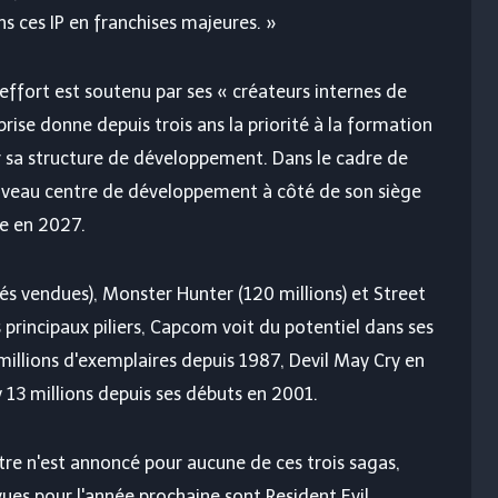
s ces IP en franchises majeures. »
effort est soutenu par ses « créateurs internes de
prise donne depuis trois ans la priorité à la formation
r sa structure de développement. Dans le cadre de
uveau centre de développement à côté de son siège
ue en 2027.
tés vendues), Monster Hunter (120 millions) et Street
s principaux piliers, Capcom voit du potentiel dans ses
illions d'exemplaires depuis 1987, Devil May Cry en
 13 millions depuis ses débuts en 2001.
itre n'est annoncé pour aucune de ces trois sagas,
évues pour l'année prochaine sont
Resident Evil