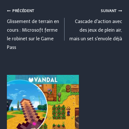
Navigation
PRÉCÉDENT
SUIVANT
de
Glissement de terrain en
Cascade d'action avec
cours : Microsoft ferme
des jeux de plein air,
l’article
le robinet sur le Game
mais un set s'envole déjà
Pass