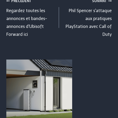
Navigation
PRÉCÉDENT
SUIVANT
de
Regardez toutes les
Phil Spencer s'attaque
annonces et bandes-
aux pratiques
l’article
annonces d'Ubisoft
PlayStation avec Call of
Forward ici
Duty