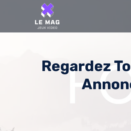
Skip
to
content
Regardez To
Annonc