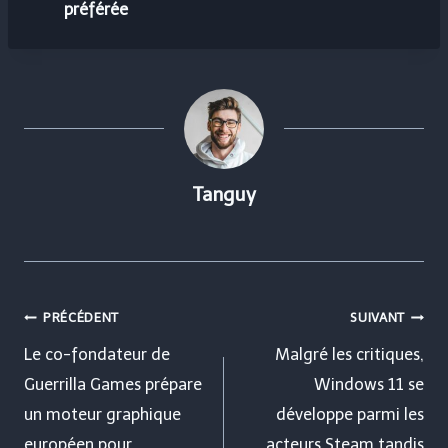
préférée
Tanguy
Navigation
PRÉCÉDENT
SUIVANT
de
Le co-fondateur de
Malgré les critiques,
Guerrilla Games prépare
Windows 11 se
l’article
un moteur graphique
développe parmi les
européen pour
acteurs Steam tandis