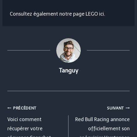
Consultez également notre page LEGO ici.
Tanguy
Navigation
PRÉCÉDENT
SUIVANT
de
Voici comment
Red Bull Racing annonce
récupérer votre
officiellement son
l’article