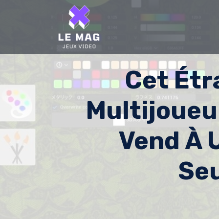
Skip
to
content
Cet Ét
Multijoueu
Vend À U
Se