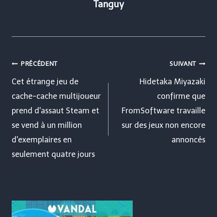
Tanguy
Navigation
PRÉCÉDENT
SUIVANT
de
Cet étrange jeu de
Hidetaka Miyazaki
cache-cache multijoueur
confirme que
l’article
prend d'assaut Steam et
FromSoftware travaille
se vend à un million
sur des jeux non encore
d'exemplaires en
annoncés
seulement quatre jours