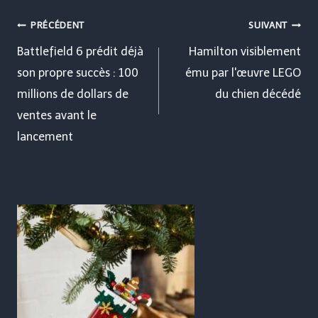
Navigation
PRÉCÉDENT
SUIVANT
de
Battlefield 6 prédit déjà
Hamilton visiblement
son propre succès : 100
ému par l'œuvre LEGO
l’article
millions de dollars de
du chien décédé
ventes avant le
lancement