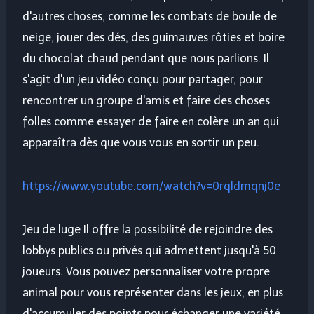
d'autres choses, comme les combats de boule de
neige, jouer des dés, des guimauves rôties et boire
du chocolat chaud pendant que nous parlions. Il
s'agit d'un jeu vidéo conçu pour partager, pour
rencontrer un groupe d'amis et faire des choses
folles comme essayer de faire en colère un an qui
apparaîtra dès que vous vous en sortir un peu.
https://www.youtube.com/watch?v=0rqldmqnj0e
Jeu de luge
Il offre la possibilité de rejoindre des
lobbys publics ou privés qui admettent jusqu'à 50
joueurs. Vous pouvez personnaliser votre propre
animal pour vous représenter dans les jeux, en plus
d'accumuler des points pour échanger une variété