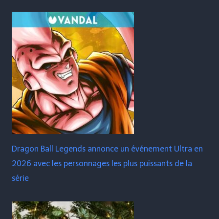
Dragon Ball Legends annonce un événement Ultra en
2026 avec les personnages les plus puissants de la
série