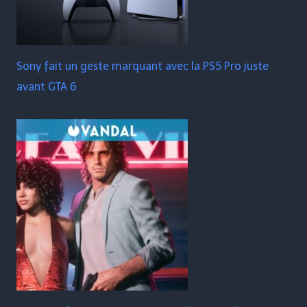
Sony fait un geste marquant avec la PS5 Pro juste
avant GTA 6