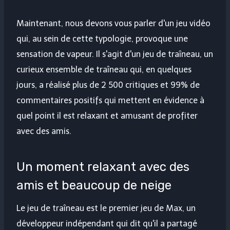
Maintenant, nous devons vous parler d'un jeu vidéo
qui, au sein de cette typologie, provoque une
sensation de vapeur. Il s'agit d'un jeu de traîneau, un
curieux ensemble de traîneau qui, en quelques
jours, a réalisé plus de 2 500 critiques et 99% de
commentaires positifs qui mettent en évidence à
quel point il est relaxant et amusant de profiter
avec des amis.
Un moment relaxant avec des
amis et beaucoup de neige
Le jeu de traîneau est le premier jeu de Max, un
développeur indépendant qui dit qu'il a partagé