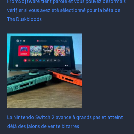
FromSoftware tient parole et vous pouvez désormais
vérifier si vous avez été sélectionné pour la bêta de
The Duskbloods
La Nintendo Switch 2 avance à grands pas et atteint
déjà des jalons de vente bizarres