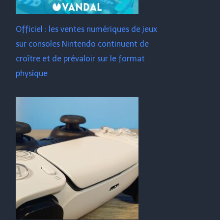
Officiel : les ventes numériques de jeux
sur consoles Nintendo continuent de
croître et de prévaloir sur le format
physique