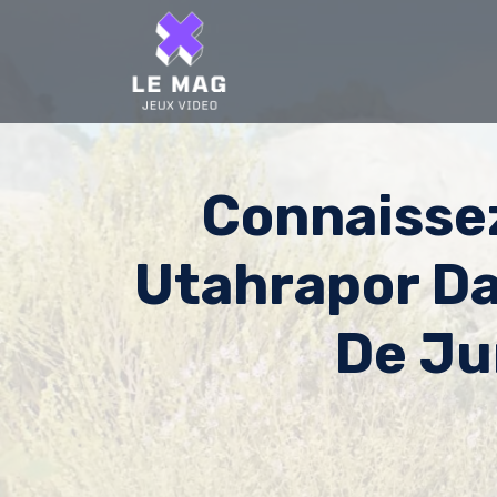
Skip
to
content
Connaissez
Utahrapor D
De Ju