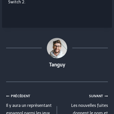
Switch 2.
Tanguy
Navigation
PRÉCÉDENT
SUIVANT
de
Il y aura un représentant
Les nouvelles fuites
espagnol parmi les jeux
donnent le nom et