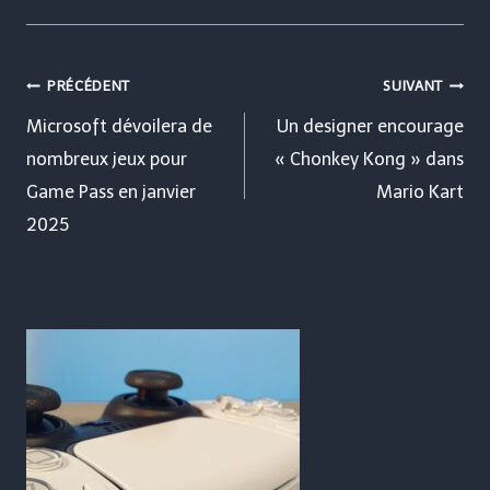
Navigation
PRÉCÉDENT
SUIVANT
de
Microsoft dévoilera de
Un designer encourage
nombreux jeux pour
« Chonkey Kong » dans
l’article
Game Pass en janvier
Mario Kart
2025