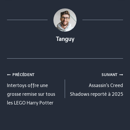
Tanguy
Navigation
PRÉCÉDENT
SUIVANT
de
Intertoys offre une
Assassin's Creed
grosse remise sur tous
Shadows reporté à 2025
l’article
les LEGO Harry Potter