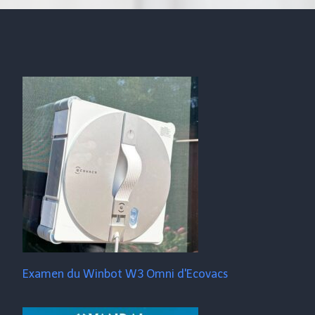
Examen du Winbot W3 Omni d'Ecovacs