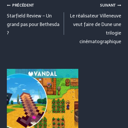
Navigation
PRÉCÉDENT
SUIVANT
de
Starfield Review – Un
Le réalisateur Villeneuve
grand pas pour Bethesda
veut faire de Dune une
l’article
?
trilogie
cinématographique