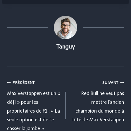
Tanguy
Navigation
PRÉCÉDENT
SUIVANT
de
Max Verstappen est un «
Red Bull ne veut pas
défi » pour les
mettre l’ancien
l’article
propriétaires de F1 : « La
champion du monde à
seule option est de se
côté de Max Verstappen
casser la jambe »