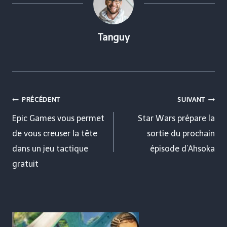
Tanguy
Navigation
PRÉCÉDENT
SUIVANT
de
Epic Games vous permet
Star Wars prépare la
de vous creuser la tête
sortie du prochain
l’article
dans un jeu tactique
épisode d’Ahsoka
gratuit