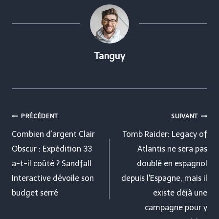
Tanguy
Navigation
PRÉCÉDENT
SUIVANT
de
Combien d’argent Clair
Tomb Raider: Legacy of
Obscur : Expédition 33
Atlantis ne sera pas
l’article
a-t-il coûté ? Sandfall
doublé en espagnol
Interactive dévoile son
depuis l'Espagne, mais il
budget serré
existe déjà une
campagne pour y