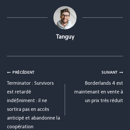
Tanguy
Navigation
PRÉCÉDENT
SUIVANT
de
Terminator : Survivors
Borderlands 4 est
est retardé
maintenant en vente à
l’article
indéfiniment : il ne
un prix très réduit
sortira pas en accès
anticipé et abandonne la
coopération