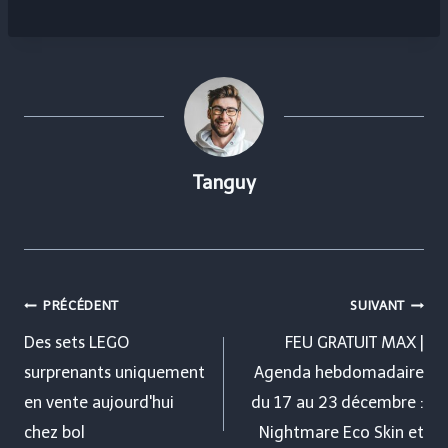
Tanguy
Navigation
PRÉCÉDENT
SUIVANT
de
Des sets LEGO
FEU GRATUIT MAX |
surprenants uniquement
Agenda hebdomadaire
l’article
en vente aujourd'hui
du 17 au 23 décembre :
chez bol
Nightmare Eco Skin et