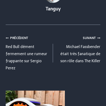
Tanguy
Navigation
PRÉCÉDENT
SUIVANT
de
Red Bull dément
Michael Fassbender
fermement une rumeur
était très fanatique de
l’article
frappante sur Sergio
son rôle dans The Killer
Perez