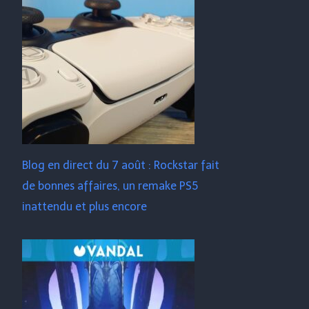
Blog en direct du 7 août : Rockstar fait
de bonnes affaires, un remake PS5
inattendu et plus encore