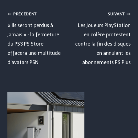
Navigation
PRÉCÉDENT
SUIVANT
de
« Ils seront perdus à
Les joueurs PlayStation
jamais » : la fermeture
en colère protestent
l’article
du PS3 PS Store
contre la fin des disques
effacera une multitude
en annulant les
d'avatars PSN
abonnements PS Plus