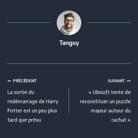
Tanguy
Navigation
PRÉCÉDENT
SUIVANT
de
La sortie du
« Ubisoft tente de
redémarrage de Harry
reconstituer un puzzle
l’article
Potter est un peu plus
majeur autour du
tard que prévu
rachat »