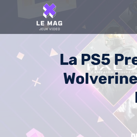
Skip
to
content
La PS5 Pre
Wolverine