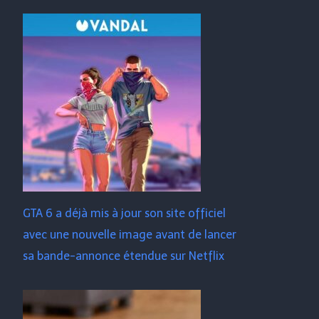
GTA 6 a déjà mis à jour son site officiel
avec une nouvelle image avant de lancer
sa bande-annonce étendue sur Netflix