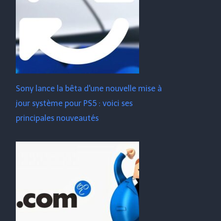
Sony lance la bêta d'une nouvelle mise à
jour système pour PS5 : voici ses
principales nouveautés