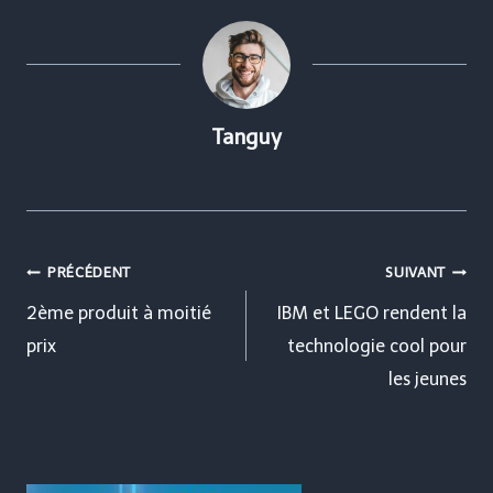
Tanguy
Navigation
PRÉCÉDENT
SUIVANT
de
2ème produit à moitié
IBM et LEGO rendent la
prix
technologie cool pour
l’article
les jeunes