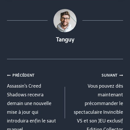
Tanguy
Navigation
PRÉCÉDENT
SUIVANT
de
Assassin's Creed
Vous pouvez dès
Shadows recevra
maintenant
l’article
demain une nouvelle
précommander le
mise à jour qui
spectaculaire Invincible
introduira enfin le saut
VS et son JEU exclusif
manuel
Edition Collector