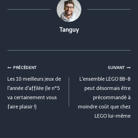
Tanguy
Navigation
PRÉCÉDENT
SUIVANT
de
Les 10 meilleurs jeux de
L'ensemble LEGO BB-8
l'année d'affilée (le n°5
peut désormais être
l’article
va certainement vous
précommandé à
faire plaisir !)
moindre coût que chez
LEGO lui-même