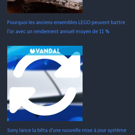
Pourquoi les anciens ensembles LEGO peuvent battre
l'or avec un rendement annuel moyen de 11 %
Sony lance la bêta d'une nouvelle mise à jour système