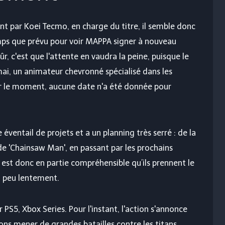
t par Koei Tecmo, en charge du titre, il semble donc
emps que prévu pour voir MAPPA signer à nouveau
ûr, c'est que l'attente en vaudra la peine, puisque le
mai, un animateur chevronné spécialisé dans les
r le moment, aucune date n'a été donnée pour
éventail de projets et a un planning très serré : de la
2 de 'Chainsaw Man', en passant par les prochains
l est donc en partie compréhensible qu’ils prennent le
n peu lentement.
r PS5, Xbox Series. Pour l'instant, l'action s'annonce
ons mener de grandes batailles contre les titans