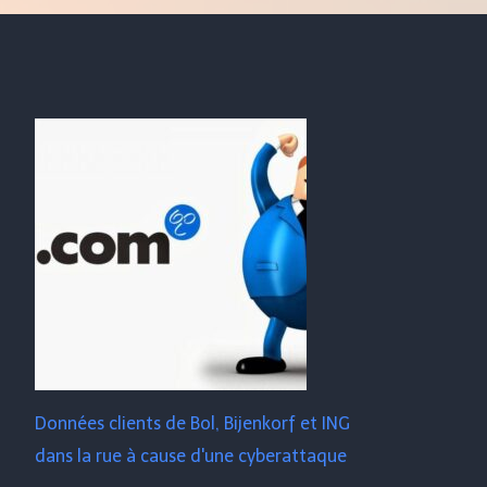
Données clients de Bol, Bijenkorf et ING
dans la rue à cause d'une cyberattaque